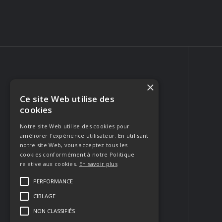
×
Ce site Web utilise des
PHOTOGRAPHE PORTRAIT & MARIAGE
cookies
223 Rue Crillon
84310 Morières-lès-Avignon
Notre site Web utilise des cookies pour
améliorer l'expérience utilisateur. En utilisant
FRANCE
notre site Web, vous acceptez tous les
Appeler
cookies conformément à notre Politique
relative aux cookies.
En savoir plus
Envoyer un email
PERFORMANCE
CIBLAGE
Contacter
NON CLASSIFIÉS