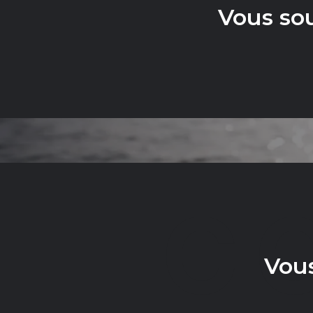
Vous so
C
Vous