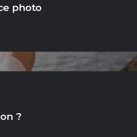
ce photo
CT
ion ?