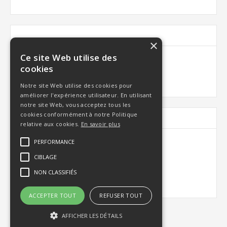
Items in Order
×
Ce site Web utilise des
Quantity:  
1
$ 0.00 USD
cookies
:
Notre site Web utilise des cookies pour
améliorer l'expérience utilisateur. En utilisant
notre site Web, vous acceptez tous les
cookies conformément à notre Politique
Order Summary
relative aux cookies.
En savoir plus
PERFORMANCE
Subtotal
CIBLAGE
$ 0.00 USD
NON CLASSIFIÉS
Total
ACCEPTER TOUT
REFUSER TOUT
AFFICHER LES DÉTAILS
Place Order