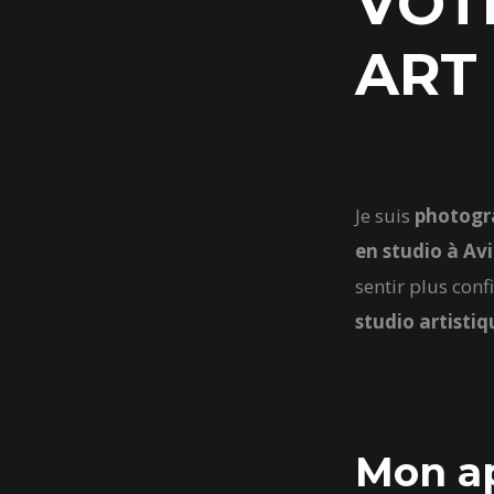
VOT
ART
Je suis
photogra
en studio à Av
sentir plus conf
studio artistiq
Mon ap