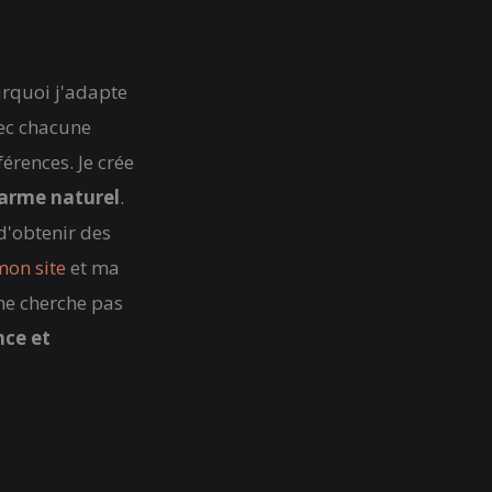
urquoi j'adapte
vec chacune
férences. Je crée
arme naturel
.
d'obtenir des
mon site
et ma
 ne cherche pas
nce et