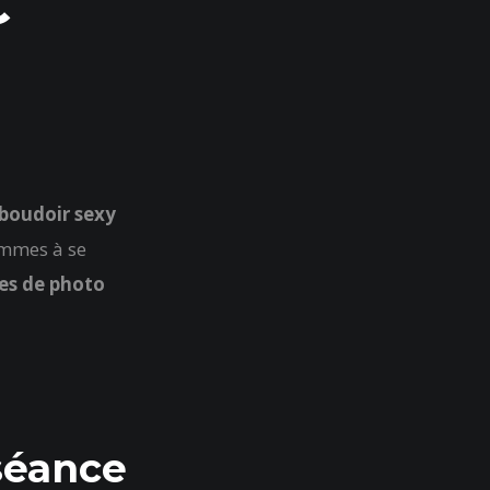
C
boudoir sexy
emmes à se
es de photo
séance