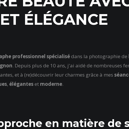
RE BEAUTÉ AVE
 ET ÉLÉGANCE
phe professionnel spécialisé
dans la photographie de
ignon
. Depuis plus de 10 ans, j'ai aidé de nombreuses f
iantes, et à (re)découvrir leur charmes grâce à mes
séanc
ues
,
élégantes
et
moderne
.
proche en matière de 