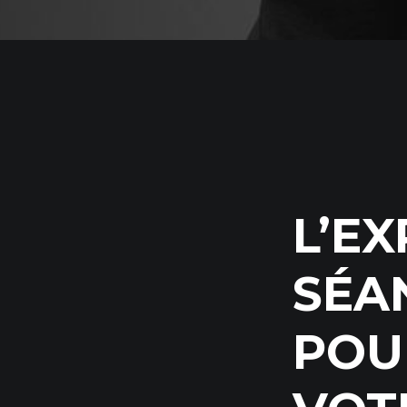
L’EX
SÉA
POU