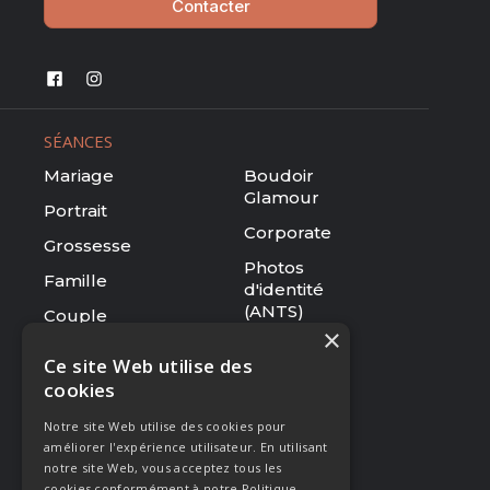
Contacter
SÉANCES
Mariage
Boudoir
Glamour
Portrait
Corporate
Grossesse
Photos
Famille
d'identité
(ANTS)
Couple
×
Tarifs
Ce site Web utilise des
cookies
RESSOURCES
Notre site Web utilise des cookies pour
Le studio
améliorer l'expérience utilisateur. En utilisant
Galerie
notre site Web, vous acceptez tous les
cookies conformément à notre Politique