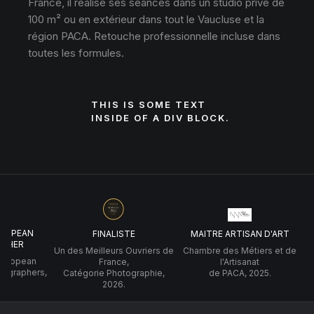
France, il réalise ses séances dans un studio privé de
100 m² ou en extérieur dans tout le Vaucluse et la
région PACA. Retouche professionnelle incluse dans
toutes les formules.
THIS IS SOME TEXT
INSIDE OF A DIV BLOCK.
UROPEAN
FINALISTE
MAITRE ARTISAN D'ART
PHER
Un des Meilleurs Ouvriers de
Chambre des Métiers et de
 European
France,
l'Artisanat
tographers,
Catégorie Photographie,
de PACA, 2025.
2026.