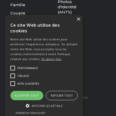
Photos
Famille
d'identité
(ANTS)
Couple
×
Tarifs
Ce site Web utilise des
cookies
RESSOURCES
Notre site Web utilise des cookies pour
Le studio
améliorer l'expérience utilisateur. En utilisant
Galerie
notre site Web, vous acceptez tous les
cookies conformément à notre Politique
Blog
relative aux cookies.
En savoir plus
Mentions légales
PERFORMANCE
CGV
CIBLAGE
Presse & Distinctions
NON CLASSIFIÉS
ACCEPTER TOUT
REFUSER TOUT
Site réaliser par Arkilium
et Kozé Digital
AFFICHER LES DÉTAILS
POWERED BY COOKIE-SCRIPT