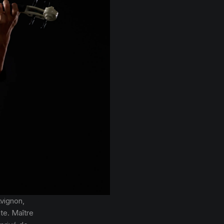
vignon,
ate. Maître