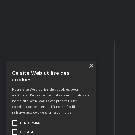
×
Ce site Web utilise des
PHOTOGRAPHE PORTRAIT & MARIAGE
cookies
223 Rue Crillon
84310 Morières-lès-Avignon
Notre site Web utilise des cookies pour
améliorer l'expérience utilisateur. En utilisant
FRANCE
notre site Web, vous acceptez tous les
Appeler
cookies conformément à notre Politique
relative aux cookies.
En savoir plus
Envoyer un email
PERFORMANCE
CIBLAGE