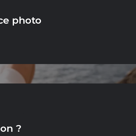
ce photo
CT
ion ?