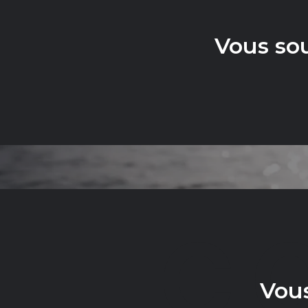
Vous so
C
Vous