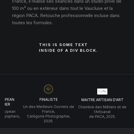
France, il réalise ses séances dans un studio privé de
100 m² ou en extérieur dans tout le Vaucluse et la
région PACA. Retouche professionnelle incluse dans
toutes les formules.
THIS IS SOME TEXT
INSIDE OF A DIV BLOCK.
UROPEAN
FINALISTE
MAITRE ARTISAN D'ART
PHER
Un des Meilleurs Ouvriers de
Chambre des Métiers et de
 European
France,
l'Artisanat
tographers,
Catégorie Photographie,
de PACA, 2025.
2026.