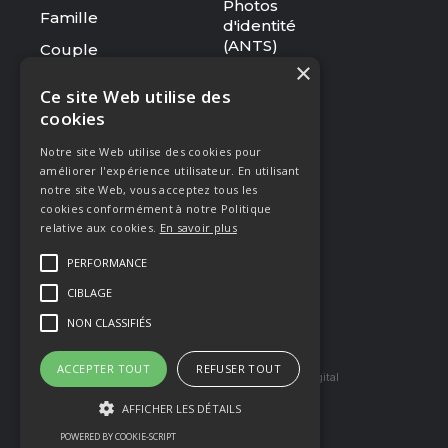
Photos
Famille
d'identité
(ANTS)
Couple
×
Tarifs
Ce site Web utilise des
cookies
RESSOURCES
Notre site Web utilise des cookies pour
Le studio
améliorer l'expérience utilisateur. En utilisant
Galerie
notre site Web, vous acceptez tous les
cookies conformément à notre Politique
Blog
relative aux cookies.
En savoir plus
Mentions légales
PERFORMANCE
CGV
CIBLAGE
Presse & Distinctions
NON CLASSIFIÉS
ACCEPTER TOUT
REFUSER TOUT
Site réaliser par Arkilium
et Kozé Digital
AFFICHER LES DÉTAILS
POWERED BY COOKIE-SCRIPT