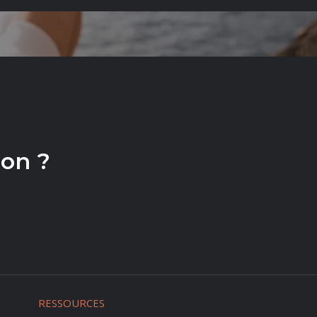
CT
ion ?
RESSOURCES