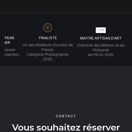
UROPEAN
FINALISTE
MAITRE ARTISAN D'ART
PHER
Un des Meilleurs Ouvriers de
Chambre des Métiers et de
 European
France,
l'Artisanat
tographers,
Catégorie Photographie,
de PACA, 2025.
2026.
CONTACT
Vous souhaitez réserver