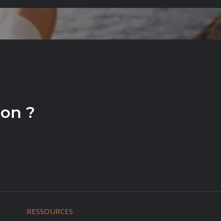
CT
ion ?
RESSOURCES