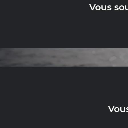
Vous so
C
Vous