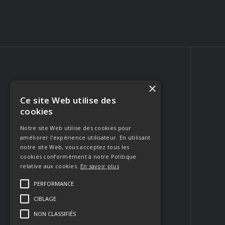
×
Ce site Web utilise des
PHOTOGRAPHE PORTRAIT & MARIAGE
cookies
223 Rue Crillon
84310 Morières-lès-Avignon
Notre site Web utilise des cookies pour
améliorer l'expérience utilisateur. En utilisant
FRANCE
notre site Web, vous acceptez tous les
Appeler
cookies conformément à notre Politique
relative aux cookies.
En savoir plus
Envoyer un email
PERFORMANCE
CIBLAGE
Contacter
NON CLASSIFIÉS