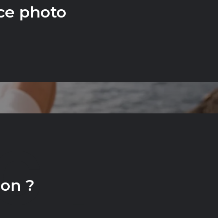
ce photo
CT
ion ?