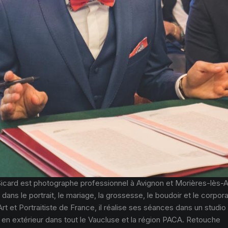
Sicard est photographe professionnel à Avignon et Morières-lès-A
 dans le portrait, le mariage, la grossesse, le boudoir et le corpor
Art et Portraitiste de France, il réalise ses séances dans un studio
 en extérieur dans tout le Vaucluse et la région PACA. Retouche