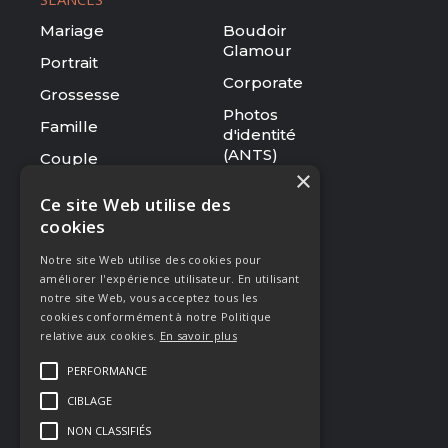
Mariage
Boudoir
Glamour
Portrait
Corporate
Grossesse
Photos
Famille
d'identité
(ANTS)
Couple
×
Tarifs
Ce site Web utilise des
cookies
RESSOURCES
Notre site Web utilise des cookies pour
Le studio
améliorer l'expérience utilisateur. En utilisant
Galerie
notre site Web, vous acceptez tous les
cookies conformément à notre Politique
Blog
relative aux cookies.
En savoir plus
Mentions légales
PERFORMANCE
CGV
CIBLAGE
Presse & Distinctions
NON CLASSIFIÉS