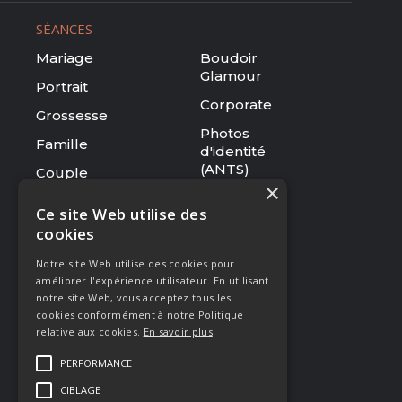
SÉANCES
Mariage
Boudoir
Glamour
Portrait
Corporate
Grossesse
Photos
Famille
d'identité
(ANTS)
Couple
×
Tarifs
Ce site Web utilise des
cookies
RESSOURCES
Notre site Web utilise des cookies pour
Le studio
améliorer l'expérience utilisateur. En utilisant
Galerie
notre site Web, vous acceptez tous les
cookies conformément à notre Politique
Blog
relative aux cookies.
En savoir plus
Mentions légales
PERFORMANCE
CGV
CIBLAGE