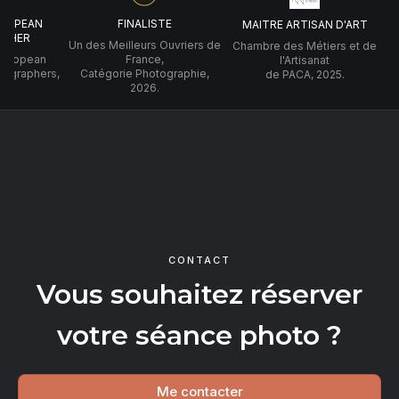
UROPEAN
FINALISTE
MAITRE ARTISAN D'ART
PHER
Un des Meilleurs Ouvriers de
Chambre des Métiers et de
 European
France,
l'Artisanat
tographers,
Catégorie Photographie,
de PACA, 2025.
2026.
CONTACT
Vous souhaitez réserver
votre séance photo ?
Me contacter