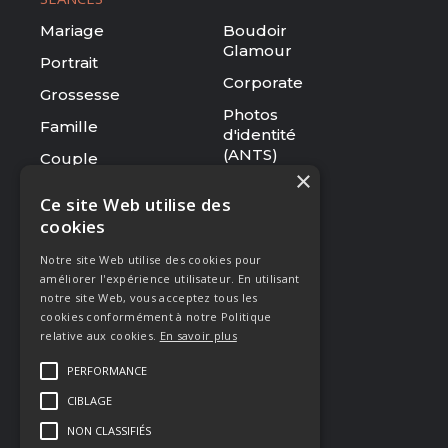
Mariage
Boudoir
Glamour
Portrait
Corporate
Grossesse
Photos
Famille
d'identité
(ANTS)
Couple
×
Tarifs
Ce site Web utilise des
cookies
RESSOURCES
Notre site Web utilise des cookies pour
Le studio
améliorer l'expérience utilisateur. En utilisant
Galerie
notre site Web, vous acceptez tous les
cookies conformément à notre Politique
Blog
relative aux cookies.
En savoir plus
Mentions légales
PERFORMANCE
CGV
CIBLAGE
Presse & Distinctions
NON CLASSIFIÉS