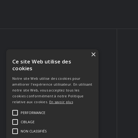
×
Ce site Web utilise des
PHOTOGRAPHE PORTRAIT & MARIAGE
cookies
223 Rue Crillon
84310 Morières-lès-Avignon
Notre site Web utilise des cookies pour
améliorer l'expérience utilisateur. En utilisant
FRANCE
notre site Web, vous acceptez tous les
Appeler
cookies conformément à notre Politique
relative aux cookies.
En savoir plus
Envoyer un email
PERFORMANCE
CIBLAGE
Contacter
NON CLASSIFIÉS