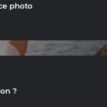
ce photo
CT
ion ?