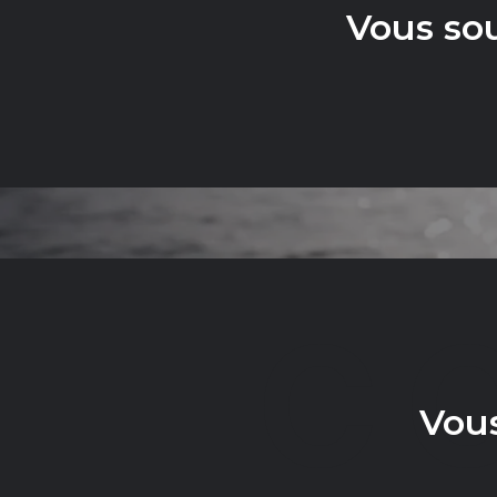
Vous so
C
Vous