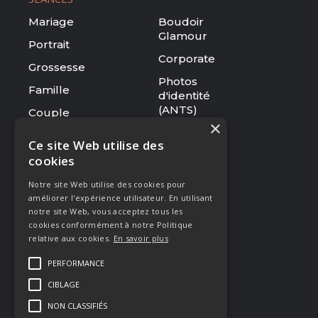
Mariage
Boudoir
Glamour
Portrait
Corporate
Grossesse
Photos
Famille
d'identité
(ANTS)
Couple
×
Tarifs
Ce site Web utilise des
cookies
RESSOURCES
Notre site Web utilise des cookies pour
Le studio
améliorer l'expérience utilisateur. En utilisant
Galerie
notre site Web, vous acceptez tous les
cookies conformément à notre Politique
Blog
relative aux cookies.
En savoir plus
Mentions légales
PERFORMANCE
CGV
CIBLAGE
Presse & Distinctions
NON CLASSIFIÉS