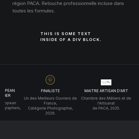
région PACA. Retouche professionnelle incluse dans
toutes les formules.
THIS IS SOME TEXT
INSIDE OF A DIV BLOCK.
UROPEAN
FINALISTE
MAITRE ARTISAN D'ART
PHER
Un des Meilleurs Ouvriers de
Chambre des Métiers et de
 European
France,
l'Artisanat
tographers,
Catégorie Photographie,
de PACA, 2025.
2026.