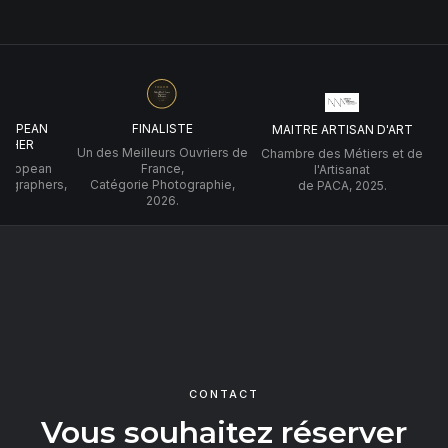
UROPEAN
FINALISTE
MAITRE ARTISAN D'ART
PHER
Un des Meilleurs Ouvriers de
Chambre des Métiers et de
 European
France,
l'Artisanat
tographers,
Catégorie Photographie,
de PACA, 2025.
2026.
CONTACT
Vous souhaitez réserver