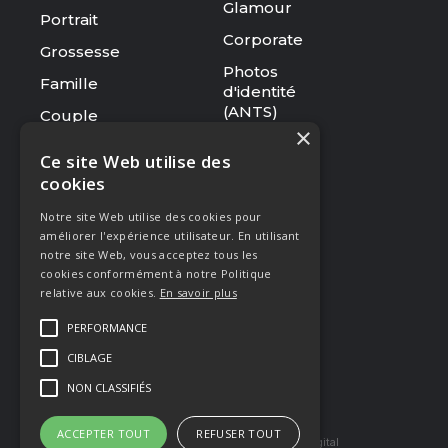
Glamour
Portrait
Corporate
Grossesse
Photos
Famille
d'identité
(ANTS)
Couple
×
Tarifs
Ce site Web utilise des
cookies
RESSOURCES
Notre site Web utilise des cookies pour
Le studio
améliorer l'expérience utilisateur. En utilisant
Galerie
notre site Web, vous acceptez tous les
cookies conformément à notre Politique
Blog
relative aux cookies.
En savoir plus
Mentions légales
PERFORMANCE
CGV
CIBLAGE
Presse & Distinctions
NON CLASSIFIÉS
ACCEPTER TOUT
REFUSER TOUT
Site réaliser par Arkilium
et Kozé Digital