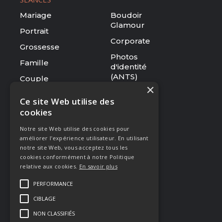
Mariage
Boudoir
Glamour
Portrait
Corporate
Grossesse
Photos
Famille
d'identité
(ANTS)
Couple
×
Tarifs
Ce site Web utilise des
cookies
RESSOURCES
Notre site Web utilise des cookies pour
Le studio
améliorer l'expérience utilisateur. En utilisant
Galerie
notre site Web, vous acceptez tous les
cookies conformément à notre Politique
Blog
relative aux cookies.
En savoir plus
Mentions légales
PERFORMANCE
CGV
CIBLAGE
Presse & Distinctions
NON CLASSIFIÉS