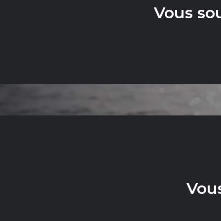
Vous so
C
Vous