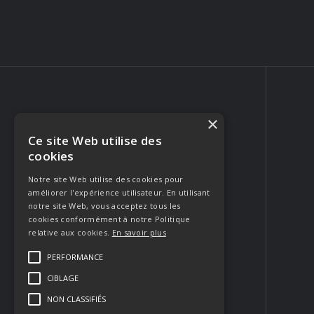
×
Ce site Web utilise des
PHOTOGRAPHE PORTRAIT & MARIAGE
cookies
223 Rue Crillon
84310 Morières-lès-Avignon
Notre site Web utilise des cookies pour
améliorer l'expérience utilisateur. En utilisant
FRANCE
notre site Web, vous acceptez tous les
Appeler
cookies conformément à notre Politique
relative aux cookies.
En savoir plus
Envoyer un email
PERFORMANCE
CIBLAGE
Contacter
NON CLASSIFIÉS