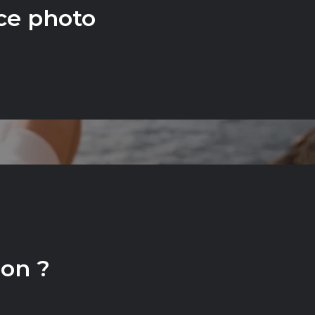
ce photo
CT
ion ?