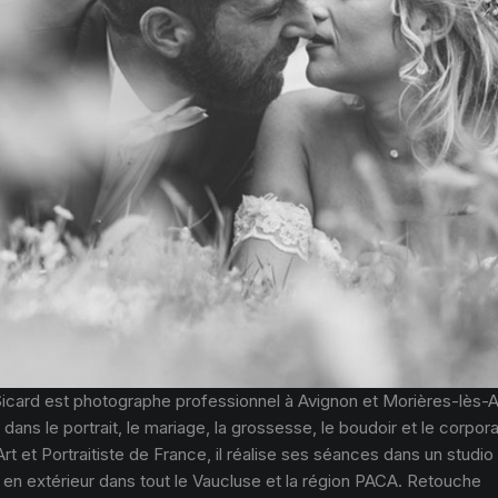
Sicard est photographe professionnel à Avignon et Morières-lès-A
 dans le portrait, le mariage, la grossesse, le boudoir et le corpor
Art et Portraitiste de France, il réalise ses séances dans un studio
 en extérieur dans tout le Vaucluse et la région PACA. Retouche