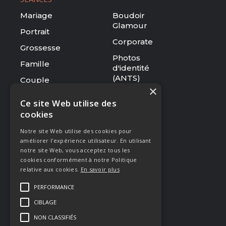
Mariage
Boudoir
Glamour
Portrait
Corporate
Grossesse
Photos
Famille
d'identité
(ANTS)
Couple
×
Tarifs
Ce site Web utilise des
cookies
RESSOURCES
Notre site Web utilise des cookies pour
Le studio
améliorer l'expérience utilisateur. En utilisant
Galerie
notre site Web, vous acceptez tous les
cookies conformément à notre Politique
Blog
relative aux cookies.
En savoir plus
Mentions légales
PERFORMANCE
CGV
CIBLAGE
Presse & Distinctions
NON CLASSIFIÉS