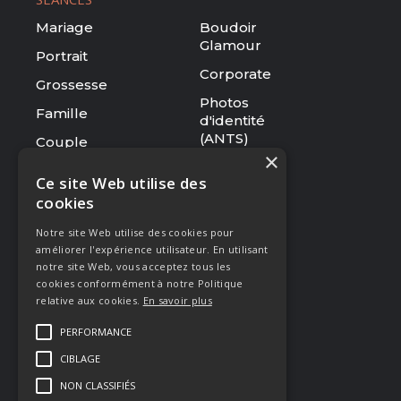
Mariage
Boudoir
Glamour
Portrait
Corporate
Grossesse
Photos
Famille
d'identité
(ANTS)
Couple
×
Tarifs
Ce site Web utilise des
cookies
RESSOURCES
Notre site Web utilise des cookies pour
Le studio
améliorer l'expérience utilisateur. En utilisant
Galerie
notre site Web, vous acceptez tous les
cookies conformément à notre Politique
Blog
relative aux cookies.
En savoir plus
Mentions légales
PERFORMANCE
CGV
CIBLAGE
Presse & Distinctions
NON CLASSIFIÉS