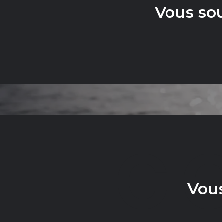
Vous so
C
Vous