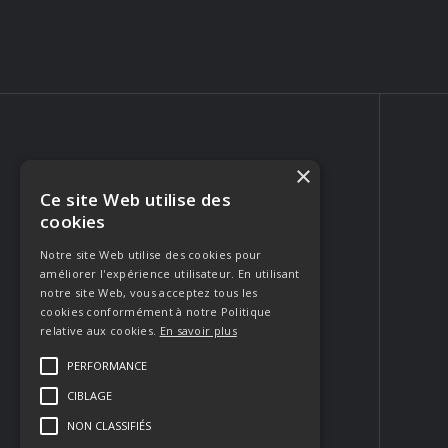
×
Ce site Web utilise des
PHOTOGRAPHE PORTRAIT & MARIAGE
cookies
223 Rue Crillon
84310 Morières-lès-Avignon
Notre site Web utilise des cookies pour
améliorer l'expérience utilisateur. En utilisant
FRANCE
notre site Web, vous acceptez tous les
Appeler
cookies conformément à notre Politique
relative aux cookies.
En savoir plus
Envoyer un email
PERFORMANCE
CIBLAGE
Contacter
NON CLASSIFIÉS