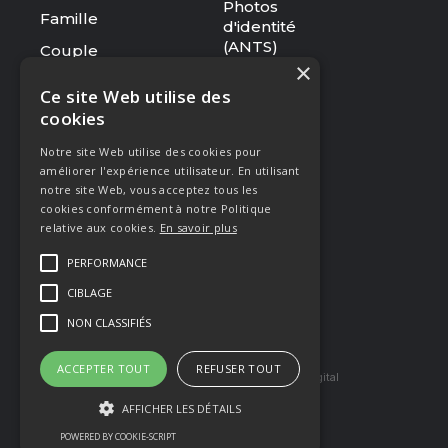
Photos
Famille
d'identité
(ANTS)
Couple
×
Tarifs
Ce site Web utilise des
cookies
RESSOURCES
Notre site Web utilise des cookies pour
Le studio
améliorer l'expérience utilisateur. En utilisant
Galerie
notre site Web, vous acceptez tous les
cookies conformément à notre Politique
Blog
relative aux cookies.
En savoir plus
Mentions légales
PERFORMANCE
CGV
CIBLAGE
Presse & Distinctions
NON CLASSIFIÉS
ACCEPTER TOUT
REFUSER TOUT
Site réaliser par Arkilium
et Kozé Digital
AFFICHER LES DÉTAILS
POWERED BY COOKIE-SCRIPT