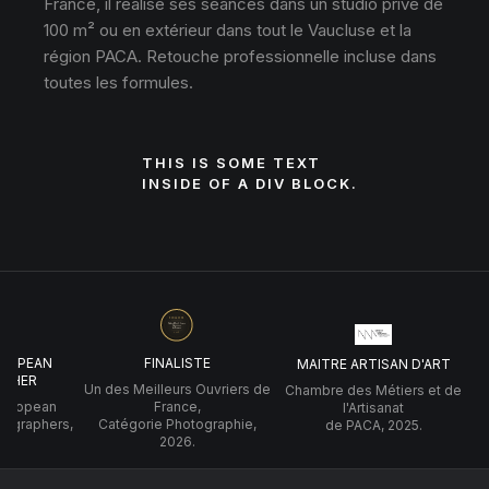
France, il réalise ses séances dans un studio privé de
100 m² ou en extérieur dans tout le Vaucluse et la
région PACA. Retouche professionnelle incluse dans
toutes les formules.
THIS IS SOME TEXT
INSIDE OF A DIV BLOCK.
UROPEAN
FINALISTE
MAITRE ARTISAN D'ART
PHER
Un des Meilleurs Ouvriers de
Chambre des Métiers et de
 European
France,
l'Artisanat
tographers,
Catégorie Photographie,
de PACA, 2025.
2026.