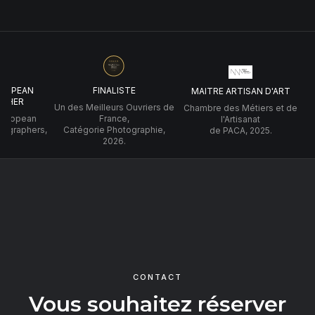
UROPEAN
FINALISTE
MAITRE ARTISAN D'ART
PHER
Un des Meilleurs Ouvriers de
Chambre des Métiers et de
 European
France,
l'Artisanat
tographers,
Catégorie Photographie,
de PACA, 2025.
2026.
CONTACT
Vous souhaitez réserver