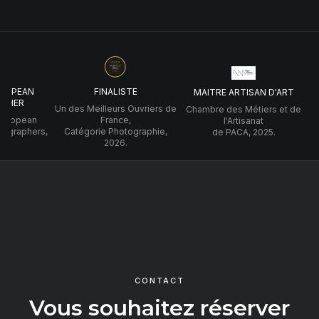
UROPEAN
FINALISTE
MAITRE ARTISAN D'ART
PHER
Un des Meilleurs Ouvriers de
Chambre des Métiers et de
 European
France,
l'Artisanat
tographers,
Catégorie Photographie,
de PACA, 2025.
2026.
CONTACT
Vous souhaitez réserver