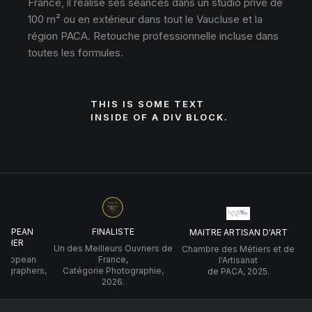
France, il réalise ses séances dans un studio privé de
100 m² ou en extérieur dans tout le Vaucluse et la
région PACA. Retouche professionnelle incluse dans
toutes les formules.
THIS IS SOME TEXT
INSIDE OF A DIV BLOCK.
UROPEAN
FINALISTE
MAITRE ARTISAN D'ART
PHER
Un des Meilleurs Ouvriers de
Chambre des Métiers et de
 European
France,
l'Artisanat
tographers,
Catégorie Photographie,
de PACA, 2025.
2026.