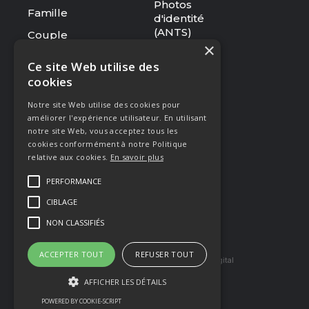
Photos
Famille
d'identité
(ANTS)
Couple
×
Tarifs
Ce site Web utilise des
cookies
RESSOURCES
Notre site Web utilise des cookies pour
Le studio
améliorer l'expérience utilisateur. En utilisant
Galerie
notre site Web, vous acceptez tous les
cookies conformément à notre Politique
Blog
relative aux cookies.
En savoir plus
Mentions légales
PERFORMANCE
CGV
CIBLAGE
Presse & Distinctions
NON CLASSIFIÉS
ACCEPTER TOUT
REFUSER TOUT
Site réaliser par Arkilium
et Kozé Digital
AFFICHER LES DÉTAILS
POWERED BY COOKIE-SCRIPT