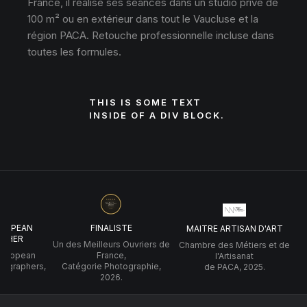
France, il réalise ses séances dans un studio privé de
100 m² ou en extérieur dans tout le Vaucluse et la
région PACA. Retouche professionnelle incluse dans
toutes les formules.
THIS IS SOME TEXT
INSIDE OF A DIV BLOCK.
UROPEAN
FINALISTE
MAITRE ARTISAN D'ART
PHER
Un des Meilleurs Ouvriers de
Chambre des Métiers et de
 European
France,
l'Artisanat
tographers,
Catégorie Photographie,
de PACA, 2025.
2026.