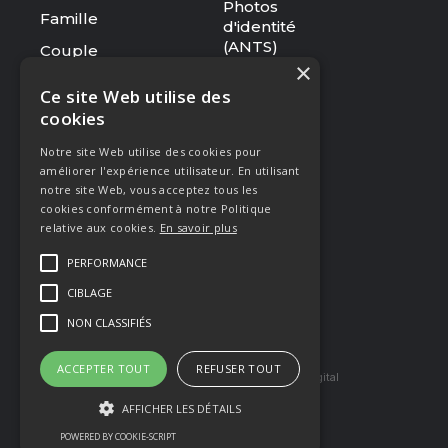
Photos
Famille
d'identité
(ANTS)
Couple
×
Tarifs
Ce site Web utilise des
cookies
RESSOURCES
Notre site Web utilise des cookies pour
Le studio
améliorer l'expérience utilisateur. En utilisant
Galerie
notre site Web, vous acceptez tous les
cookies conformément à notre Politique
Blog
relative aux cookies.
En savoir plus
Mentions légales
PERFORMANCE
CGV
CIBLAGE
Presse & Distinctions
NON CLASSIFIÉS
ACCEPTER TOUT
REFUSER TOUT
Site réaliser par Arkilium
et Kozé Digital
AFFICHER LES DÉTAILS
POWERED BY COOKIE-SCRIPT