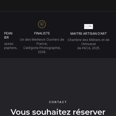
UROPEAN
FINALISTE
MAITRE ARTISAN D'ART
PHER
Un des Meilleurs Ouvriers de
Chambre des Métiers et de
 European
France,
l'Artisanat
tographers,
Catégorie Photographie,
de PACA, 2025.
2026.
CONTACT
Vous souhaitez réserver