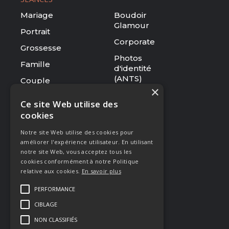
Mariage
Boudoir
Glamour
Portrait
Corporate
Grossesse
Photos
Famille
d'identité
(ANTS)
Couple
×
Tarifs
Ce site Web utilise des
cookies
RESSOURCES
Notre site Web utilise des cookies pour
Le studio
améliorer l'expérience utilisateur. En utilisant
Galerie
notre site Web, vous acceptez tous les
cookies conformément à notre Politique
Blog
relative aux cookies.
En savoir plus
Mentions légales
PERFORMANCE
CGV
CIBLAGE
Presse & Distinctions
NON CLASSIFIÉS