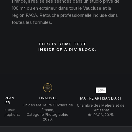
France, il réalise ses séances dans un studio privé de
100 m² ou en extérieur dans tout le Vaucluse et la
région PACA. Retouche professionnelle incluse dans
toutes les formules.
THIS IS SOME TEXT
INSIDE OF A DIV BLOCK.
UROPEAN
FINALISTE
MAITRE ARTISAN D'ART
PHER
Un des Meilleurs Ouvriers de
Chambre des Métiers et de
 European
France,
l'Artisanat
tographers,
Catégorie Photographie,
de PACA, 2025.
2026.