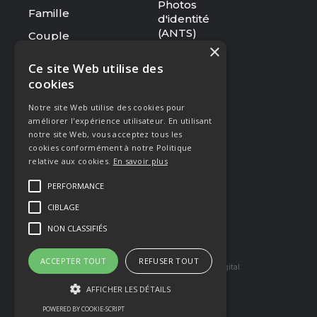
Photos
Famille
d'identité
(ANTS)
Couple
×
Tarifs
Ce site Web utilise des
cookies
RESSOURCES
Notre site Web utilise des cookies pour
Le studio
améliorer l'expérience utilisateur. En utilisant
Galerie
notre site Web, vous acceptez tous les
cookies conformément à notre Politique
Blog
relative aux cookies.
En savoir plus
Mentions légales
PERFORMANCE
CGV
CIBLAGE
Presse & Distinctions
NON CLASSIFIÉS
ACCEPTER TOUT
REFUSER TOUT
Site réaliser par Arkilium
et Kozé Digital
AFFICHER LES DÉTAILS
POWERED BY COOKIE-SCRIPT