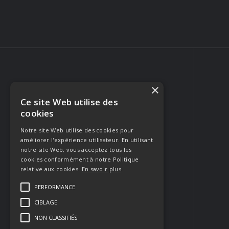
×
Ce site Web utilise des
PHOTOGRAPHE PORTRAIT & MARIAGE
cookies
223 Rue Crillon
84310 Morières-lès-Avignon
Notre site Web utilise des cookies pour
améliorer l'expérience utilisateur. En utilisant
FRANCE
notre site Web, vous acceptez tous les
Appeler
cookies conformément à notre Politique
relative aux cookies.
En savoir plus
Envoyer un email
PERFORMANCE
CIBLAGE
Contacter
NON CLASSIFIÉS