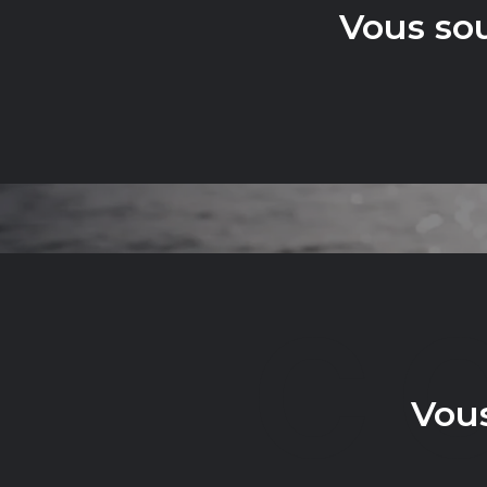
Vous so
C
Vous