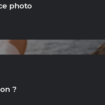
ce photo
CT
ion ?