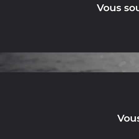
Vous so
C
Vous