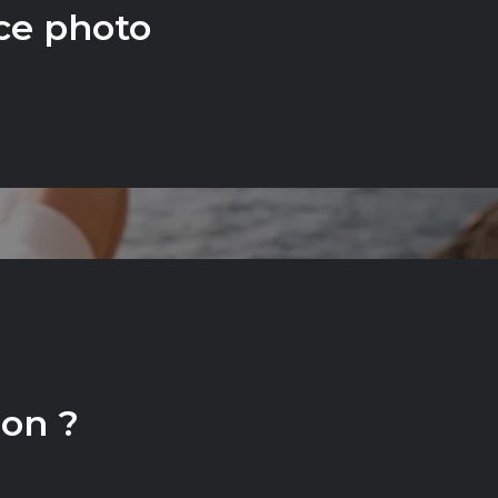
ce photo
CT
ion ?