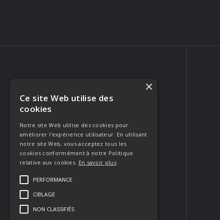
×
Ce site Web utilise des
PHOTOGRAPHE PORTRAIT & MARIAGE
cookies
223 Rue Crillon
84310 Morières-lès-Avignon
Notre site Web utilise des cookies pour
améliorer l'expérience utilisateur. En utilisant
FRANCE
notre site Web, vous acceptez tous les
Appeler
cookies conformément à notre Politique
relative aux cookies.
En savoir plus
Envoyer un email
PERFORMANCE
CIBLAGE
Contacter
NON CLASSIFIÉS