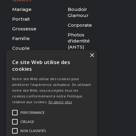
Mariage
Boudoir
Glamour
Portrait
Corporate
Grossesse
Photos
Famille
d'identité
(ANTS)
Couple
×
Tarifs
Ce site Web utilise des
cookies
RESSOURCES
Notre site Web utilise des cookies pour
Le studio
améliorer l'expérience utilisateur. En utilisant
Galerie
notre site Web, vous acceptez tous les
cookies conformément à notre Politique
Blog
relative aux cookies.
En savoir plus
Mentions légales
PERFORMANCE
CGV
CIBLAGE
Presse & Distinctions
NON CLASSIFIÉS