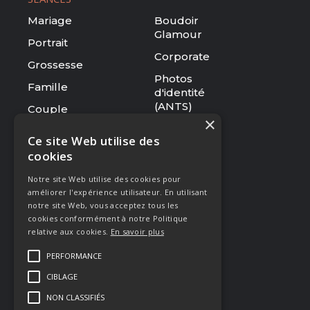
Mariage
Boudoir
Glamour
Portrait
Corporate
Grossesse
Photos
Famille
d'identité
(ANTS)
Couple
×
Tarifs
Ce site Web utilise des
cookies
RESSOURCES
Notre site Web utilise des cookies pour
Le studio
améliorer l'expérience utilisateur. En utilisant
Galerie
notre site Web, vous acceptez tous les
cookies conformément à notre Politique
Blog
relative aux cookies.
En savoir plus
Mentions légales
PERFORMANCE
CGV
CIBLAGE
Presse & Distinctions
NON CLASSIFIÉS