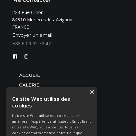
Me contacter
223 Rue Crillon
84310 Morières-lès-Avignon
FRANCE
Envoyer un email
+33 6 09 32 73 47
ACCUEIL
GALERIE
×
SÉANCE PHOTO
Ce site Web utilise des
MARIAGE
cookies
BOUDOIR GLAMOUR
Notre site Web utilise des cookies pour
améliorer l'expérience utilisateur. En utilisant
CORPORATE
notre site Web, vous acceptez tous les
cookies conformément à notre Politique
PHOTOS D'IDENTITÉ