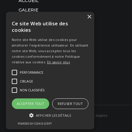
ACCUEIL
GALERIE
×
SÉANCE PHOTO
Ce site Web utilise des
MARIAGE
cookies
BOUDOIR GLAMOUR
Notre site Web utilise des cookies pour
améliorer l'expérience utilisateur. En utilisant
CORPORATE
notre site Web, vous acceptez tous les
cookies conformément à notre Politique
PHOTOS D'IDENTITÉ
relative aux cookies.
En savoir plus
TARIFS
PERFORMANCE
LE STUDIO
CIBLAGE
BLOG
NON CLASSIFIÉS
CONTACT
ACCEPTER TOUT
REFUSER TOUT
AFFICHER LES DÉTAILS
Site réaliser par Arkilium
Mentions légales
POWERED BY COOKIE-SCRIPT