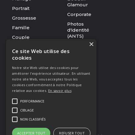
Glamour
Portrait
Corporate
Grossesse
Photos
Famille
d'identité
(ANTS)
Couple
×
Tarifs
Ce site Web utilise des
cookies
RESSOURCES
Notre site Web utilise des cookies pour
Le studio
améliorer l'expérience utilisateur. En utilisant
Galerie
notre site Web, vous acceptez tous les
cookies conformément à notre Politique
Blog
relative aux cookies.
En savoir plus
Mentions légales
PERFORMANCE
CGV
CIBLAGE
Presse & Distinctions
NON CLASSIFIÉS
ACCEPTER TOUT
REFUSER TOUT