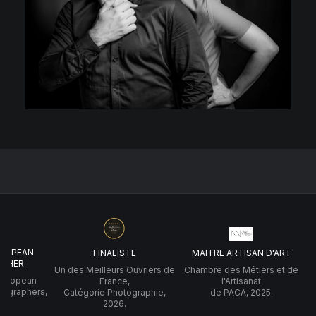
UROPEAN
FINALISTE
MAITRE ARTISAN D'ART
PHER
Un des Meilleurs Ouvriers de
Chambre des Métiers et de
 European
France,
l'Artisanat
tographers,
Catégorie Photographie,
de PACA, 2025.
2026.